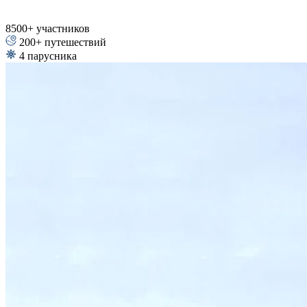
8500+
участников
200+
путешествий
4
парусника