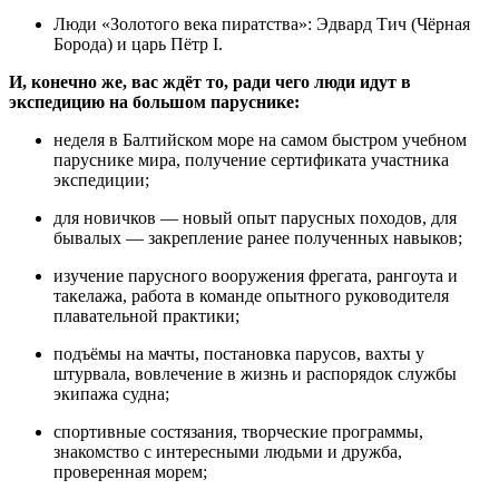
Люди «Золотого века пиратства»: Эдвард Тич (Чёрная
Борода) и царь Пётр I.
И, конечно же, вас ждёт то, ради чего люди идут в
экспедицию на большом паруснике:
неделя в Балтийском море на самом быстром учебном
паруснике мира, получение сертификата участника
экспедиции;
для новичков — новый опыт парусных походов, для
бывалых — закрепление ранее полученных навыков;
изучение парусного вооружения фрегата, рангоута и
такелажа, работа в команде опытного руководителя
плавательной практики;
подъёмы на мачты, постановка парусов, вахты у
штурвала, вовлечение в жизнь и распорядок службы
экипажа судна;
спортивные состязания, творческие программы,
знакомство с интересными людьми и дружба,
проверенная морем;