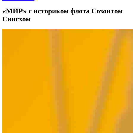
«МИР» с историком флота Созонтом
Сингхом