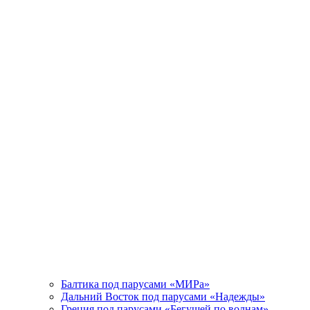
Балтика под парусами «МИРа»
Дальний Восток под парусами «Надежды»
Греция под парусами «Бегущей по волнам»