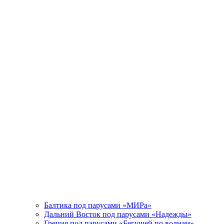
Балтика под парусами «МИРа»
Дальний Восток под парусами «Надежды»
Греция под парусами «Бегущей по волнам»