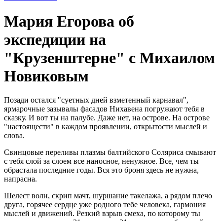
Мария Егорова об
экспедиции на
"Крузенштерне" с Михаилом
Новиковым
Позади остался "суетных дней взметенный карнавал",
ярмарочные зазывалы фасадов Нихавена погружают тебя в
сказку. И вот ты на палубе. Даже нет, на острове. На острове
"настоящести" в каждом проявлении, открытости мыслей и
слова.
Свинцовые переливы плазмы балтийского Соляриса смывают
с тебя слой за слоем все наносное, ненужное. Все, чем ты
обрастала последние годы. Вся это броня здесь не нужна,
напрасна.
Шелест волн, скрип мачт, шуршание такелажа, а рядом плечо
друга, горячее сердце уже родного тебе человека, гармония
мыслей и движений. Резкий взрыв смеха, по которому ты