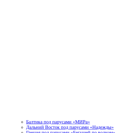
Балтика под парусами «МИРа»
Дальний Восток под парусами «Надежды»
Греция под парусами «Бегущей по волнам»