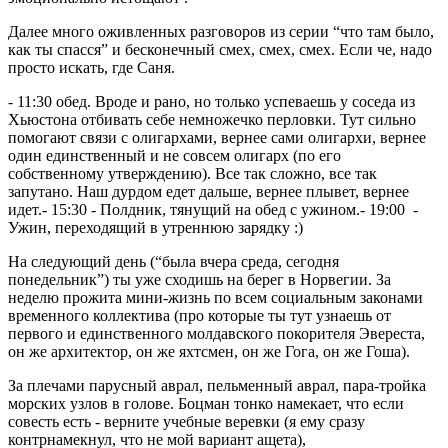
Далее много оживленных разговоров из серии “что там было,
как ты спасся” и бесконечный смех, смех, смех. Если че, надо
просто искать, где Саня.
- 11:30 обед. Вроде и рано, но только успеваешь у соседа из
Хьюстона отбивать себе немножечко перловки. Тут сильно
помогают связи с олигархами, вернее сами олигархи, вернее
один единственный и не совсем олигарх (по его
собственному утверждению). Все так сложно, все так
запутано. Наш дурдом едет дальше, вернее плывет, вернее
идет.- 15:30 - Полдник, тянущий на обед с ужином.- 19:00 -
Ужин, переходящий в утреннюю зарядку :)
На следующий день (“была вчера среда, сегодня
понедельник”) ты уже сходишь на берег в Норвегии. За
неделю прожита мини-жизнь по всем социальным законами
временного коллектива (про которые ты тут узнаешь от
первого и единственного молдавского покорителя Эвереста,
он же архитектор, он же яхтсмен, он же Гога, он же Гоша).
За плечами парусный аврал, пельменный аврал, пара-тройка
морских узлов в голове. Боцман тонко намекает, что если
совесть есть - верните учебные веревки (я ему сразу
контрнамекнул, что не мой вариант ащета),