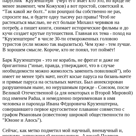
парусник “Крузенштерн” (черт его знает кто это, но вроде не
менее знаменит, чем Кожухов) а вот простой, советский я.
“Так какой же болт..” или pourquoi бы собственно не pas,
спросите вы, и будете одну тысячу раз правы! Чтоб не
растекаться мыслью, не ест больше Михаил червяков на
потребу, а пишет книги, снимает исторические фильмы и до
кучи создает крутые путешествия. Главная их тема - поход на
“Крузенштерне” в числе 30-ти отмороженных головою
туристов (если можно так выразиться). Чем хуже - тем лучше.
В хорошем смысле. Короче, кто не понял, тот поймёт!
Барк Крузенштерн - это не корабль, не фрегат и даже не
бригантина (“иные, правда, утверждают, что в случае
необходимости можно жимолость заменить повиликой”), ибо
имеет не менее трёх мачт, несёт косые паруса на бизань-мачте
и прямые паруса на остальных мачтах. Был аннексирован
разрушенным ныне, но нерушимым прежде - Союзом, после
Великой Отечественной (а для некоторых и Второй Мировой)
под именем Padua, и немедленно переименован в имя
человека и парохода Ивана Фёдоровича Крузенштерна,
совершившего первое кругосветное плавание совместно с
графом Рязановым (известному широкой общественности по
"Юноне и Авось").
Сейчас, как метко подметил мой научный, вненаучный и,
местами, антинаучный руководитель, Алексей Поляков,