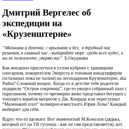
Дмитрий Вергелес об
экспедиции на
«Крузенштерне»
“Мальчики и девочки, с крыльями и без,
в трудный час
решения, в главный час - выбирайте море среди всех чудес, и
вы не пожалеете, уверяю вас".
Б.Окуджава
Как внезапно проснуться в утлом кубрике с храпящими
олигархом, покорителем Эвереста и топовым виндсерфером
(остальных пока не палим) на легендарном Крузенштерне, aka
Padua? Сложный вопрос. Когда-то в детстве тебе родители
подарили “Остров сокровищ”, где-то увидел собранный пазл с
парусником, почему-то чрезмерно живо представил бегущих с
тонущего корабля матросов у Дж. Конрада или переслушал
“Маленький плот” всемирно-известного Юрия Лозы? Каждый
выбирает для себя.
Вдруг что-то щелкает. Вот знаменитый М.Кожухов (дядька,
который ест на ТВ гусениц - как он сам представляется), вот