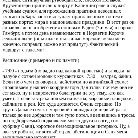
Крузенштерн приписан к порту в Калининграде и служит
учебным судном для прохождения практики невоенных
курсантов.Барк часто выступает приглашенным гостем в
разных портах мира в национальные праздники. В этот раз он
справлял день изобретения поповым Радио (7-е мая) в городе
Гамбург, а потом день независимости в Норвегии.Короче
сели-поплыли (опытные и пытливые морские волки меня,
конечно, поправят, можно вот прям тут). Фактический
маршрут с галсами:
Расписание (примерно и по памяти)
- 7:00 - подъем (по радио над каждой кроватью) и зарядка на
палубе с сотней молодых курсантиков- 7:30 - завтрак, байки.
Если не о чем поговорить, действуем по английской схеме:
спрашиваем у нашего координатора Даниэллы почему она не
ест мясо, ну и искрометно балагурим на эту тему, кто как
умеет- После завтрака подъем на мачты, марсовые площадки,
сайлинги и реи. Кто куда дотянется. Очень страшно. Но
круто.Дальше спуск с марсовой площадки (в первый раз я
только до нее добрался и там тупо потел, вцепившись в тросы,
но подбодряемый подколками моего друга и соседа по
кубрику Сани), короткое безэмоциональное интервью. Ну, а
шо тут робити, животный страх, абстиненция и Саня меня
эмоционально истощают .